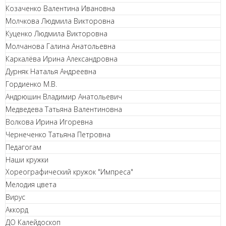
Козаченко Валентина Ивановна
Молчкова Людмила Викторовна
Куценко Людмила Викторовна
Молчанова Галина Анатольевна
Каркалёва Ирина Александровна
Дурняк Наталья Андреевна
Гордиенко М.В.
Андрюшин Владимир Анатольевич
Медведева Татьяна Валентиновна
Волкова Ирина Игоревна
Чернеченко Татьяна Петровна
Педагогам
Наши кружки
Хореографический кружок "Импреса"
Мелодия цвета
Вирус
Аккорд
ДО Калейдоскоп