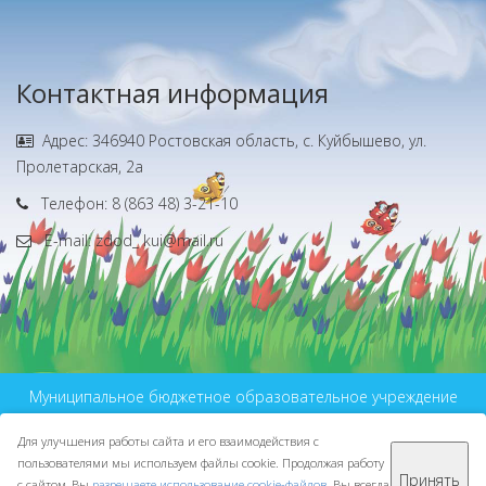
Контактная информация
Адрес: 346940 Ростовская область, с. Куйбышево, ул.
Пролетарская, 2а
Телефон: 8 (863 48) 3-21-10
E-mail: zdod_ kui@mail.ru
Муниципальное бюджетное образовательное учреждение
дополнительного образования
Для улучшения работы сайта и его взаимодействия с
МБУ ДО ЦДО © 2016-2026
пользователями мы используем файлы cookie. Продолжая работу
Сделано с ❤ в
ООО "Проводник"
Принять
с сайтом, Вы
разрешаете использование cookie-файлов
. Вы всегда