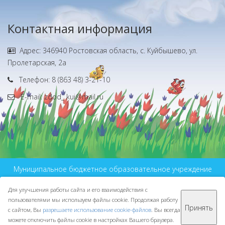
Контактная информация
Адрес: 346940 Ростовская область, с. Куйбышево, ул.
Пролетарская, 2а
Телефон: 8 (863 48) 3-21-10
E-mail: zdod_ kui@mail.ru
Муниципальное бюджетное образовательное учреждение
дополнительного образования
Для улучшения работы сайта и его взаимодействия с
МБУ ДО ЦДО © 2016-2026
пользователями мы используем файлы cookie. Продолжая работу
Сделано с ❤ в
ООО "Проводник"
Принять
с сайтом, Вы
разрешаете использование cookie-файлов
. Вы всегда
можете отключить файлы cookie в настройках Вашего браузера.