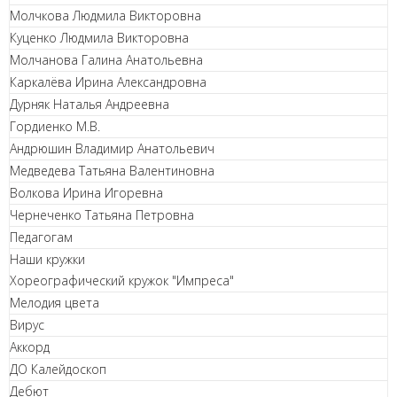
Молчкова Людмила Викторовна
Куценко Людмила Викторовна
Молчанова Галина Анатольевна
Каркалёва Ирина Александровна
Дурняк Наталья Андреевна
Гордиенко М.В.
Андрюшин Владимир Анатольевич
Медведева Татьяна Валентиновна
Волкова Ирина Игоревна
Чернеченко Татьяна Петровна
Педагогам
Наши кружки
Хореографический кружок "Импреса"
Мелодия цвета
Вирус
Аккорд
ДО Калейдоскоп
Дебют