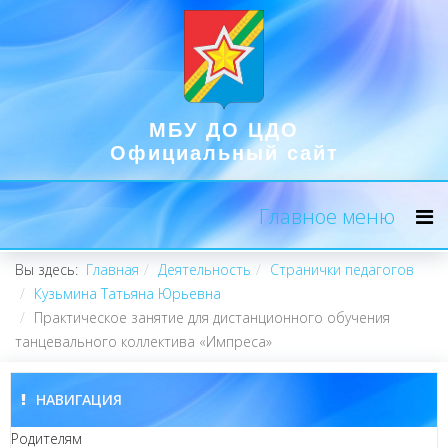
МБУ ДО ЦДО
Официальный сайт
Главное меню
Вы здесь:
Главная
Деятельность
Странички педагогов
Кузьмина Татьяна Юрьевна
Практическое занятие для дистанционного обучения
танцевального коллектива «Импреса»
НАВИГАЦИЯ
Родителям