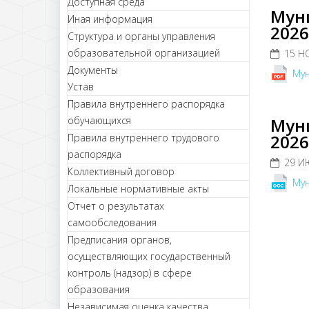
Доступная среда
Муни
Иная информация
2026
Структура и органы управления
образовательной организацией
15 Н
Документы
Мун
Устав
Правила внутреннего распорядка
обучающихся
Муни
2026
Правила внутреннего трудового
распорядка
29 И
Коллективный договор
Мун
Локальные нормативные акты
Отчет о результатах
самообследования
Предписания органов,
осуществляющих государственный
контроль (надзор) в сфере
образования
Независимая оценка качества