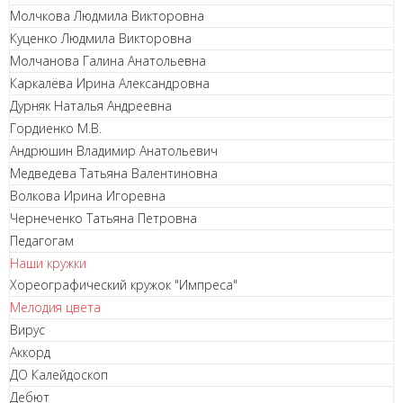
Молчкова Людмила Викторовна
Куценко Людмила Викторовна
Молчанова Галина Анатольевна
Каркалёва Ирина Александровна
Дурняк Наталья Андреевна
Гордиенко М.В.
Андрюшин Владимир Анатольевич
Медведева Татьяна Валентиновна
Волкова Ирина Игоревна
Чернеченко Татьяна Петровна
Педагогам
Наши кружки
Хореографический кружок "Импреса"
Мелодия цвета
Вирус
Аккорд
ДО Калейдоскоп
Дебют