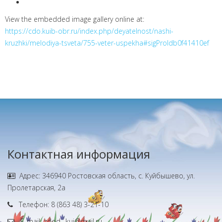
View the embedded image gallery online at:
https://cdo.kuib-obr.ru/index.php/deyatelnost/nashi-
kruzhki/melodiya-tsveta/755-veter-uspekha#sigProIdb0f41410ef
Контактная информация
Адрес: 346940 Ростовская область, с. Куйбышево, ул.
Пролетарская, 2а
Телефон: 8 (863 48) 3-21-10
E-mail: zdod_ kui@mail.ru