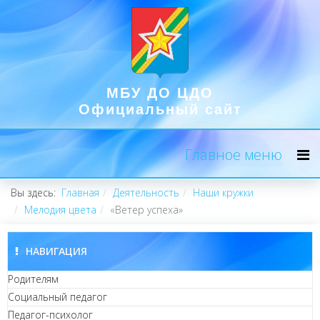
МБУ ДО ЦДО
Официальный сайт
Главное меню
Вы здесь:
Главная
Деятельность
Наши кружки
Мелодия цвета
«Ветер успеха»
НАВИГАЦИЯ
Родителям
Социальный педагог
Педагог-психолог