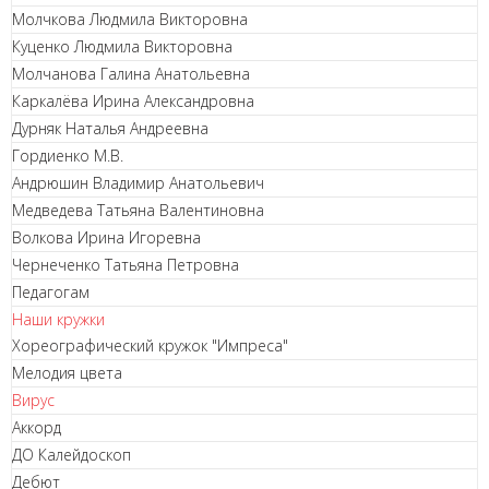
Молчкова Людмила Викторовна
Куценко Людмила Викторовна
Молчанова Галина Анатольевна
Каркалёва Ирина Александровна
Дурняк Наталья Андреевна
Гордиенко М.В.
Андрюшин Владимир Анатольевич
Медведева Татьяна Валентиновна
Волкова Ирина Игоревна
Чернеченко Татьяна Петровна
Педагогам
Наши кружки
Хореографический кружок "Импреса"
Мелодия цвета
Вирус
Аккорд
ДО Калейдоскоп
Дебют