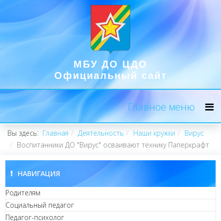
МБУ ДО ЦДО
Официальный сайт
Главное меню
Вы здесь:
Главная
Деятельность
Наши кружки
Вирус
Воспитанники ДО "Вирус" осваивают технику Паперкрафт
НАВИГАЦИЯ
Родителям
Социальный педагог
Педагог-психолог