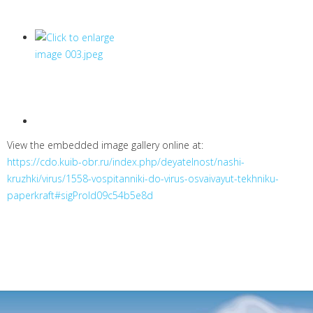
View the embedded image gallery online at:
https://cdo.kuib-obr.ru/index.php/deyatelnost/nashi-
kruzhki/virus/1558-vospitanniki-do-virus-osvaivayut-tekhniku-
paperkraft#sigProId09c54b5e8d