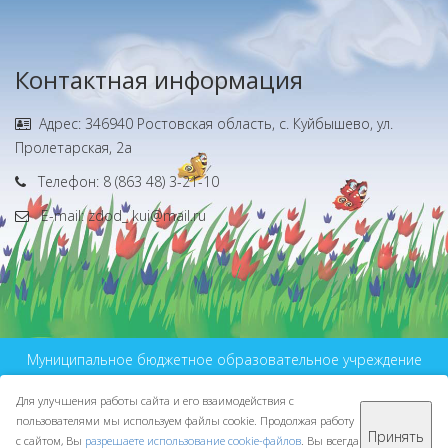
Контактная информация
Адрес: 346940 Ростовская область, с. Куйбышево, ул.
Пролетарская, 2а
Телефон: 8 (863 48) 3-21-10
E-mail: zdod_ kui@mail.ru
Муниципальное бюджетное образовательное учреждение
дополнительного образования
Для улучшения работы сайта и его взаимодействия с
МБУ ДО ЦДО © 2016-2026
пользователями мы используем файлы cookie. Продолжая работу
Сделано с ❤ в
ООО "Проводник"
Принять
с сайтом, Вы
разрешаете использование cookie-файлов
. Вы всегда